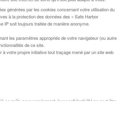
nées générées par les cookies concernant votre utilisation du
ives à la protection des données des « Safe Harbor
se IP soit toujours traitée de manière anonyme.
nant les paramètres appropriés de votre navigateur (ou autre
ctionnalités de ce site.
r à votre propre initiative tout traçage mené par un site web
 ce qu’ils nous parviennent, leur confidentialité ne peut être
té
-
Politique RGPD