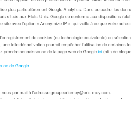
utilise plus particulièrement Google Analytics. Dans ce cadre, les don
urs situés aux Etats-Unis. Google se conforme aux dispositions relat
 site avec l’option « Anonymize IP », qui veille à ce que votre adres
enregistrement de cookies (ou technologie équivalente) en sélection
une telle désactivation pourrait empêcher l’utilisation de certaines fon
uvez prendre connaissance de la page web de Google
ici
(afin de bloque
ience de Google
.
ez-nous par mail à l’adresse groupeericmey@eric-mey.com.
termédiaire d’Internet peuvent être interceptés sur le réseau. Jusqu’à
Groupe Eric Mey - www.groupeericmey.com -
Politique de confidentiali