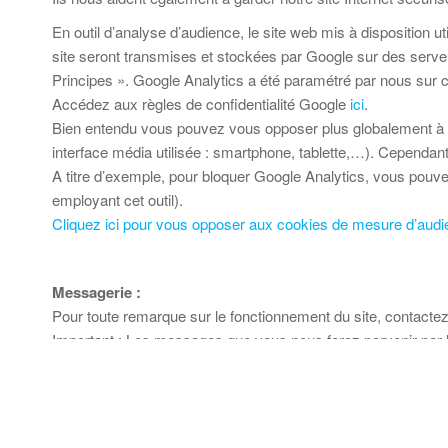
En outil d’analyse d’audience, le site web mis à disposition 
site seront transmises et stockées par Google sur des serve
Principes ». Google Analytics a été paramétré par nous sur ce
Accédez aux règles de confidentialité Google
ici
.
Bien entendu vous pouvez vous opposer plus globalement à l’
interface média utilisée : smartphone, tablette,…). Cependant, 
A titre d’exemple, pour bloquer Google Analytics, vous po
employant cet outil).
Cliquez ici pour vous opposer aux cookies de mesure d’aud
Messagerie :
Pour toute remarque sur le fonctionnement du site, contact
Important : Les messages que vous nous ferez parvenir par l’in
garantie.
2024 copyright © 