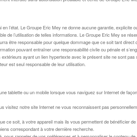
i en l’état. Le Groupe Eric Mey ne donne aucune garantie, explicite ou
nsable de l’utilisation de telles informations. Le Groupe Eric Mey se ré
ra être responsable pour quelque dommage que ce soit tant direct qu’
ormation pouvant entraîner une responsabilité civile ou pénale et s’eng
ites extérieurs ayant un lien hypertexte avec le présent site ne sont p
teur est seul responsable de leur utilisation.
ne tablette ou un mobile lorsque vous naviguez sur Internet de façon 
s visitez notre site Internet ne vous reconnaissent pas personnellemen
e soit, à votre appareil mais ils vous permettent de bénéficier de ce
biens correspondant à votre dernière recherche.
é, nous rappeler de vos préférences et à personnaliser le contenu de no