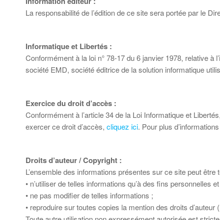
Information éditeur :
La responsabilité de l’édition de ce site sera portée par le D
Informatique et Libertés :
Conformément à la loi n° 78-17 du 6 janvier 1978, relative à l’in
société EMD, société éditrice de la solution informatique utili
Exercice du droit d’accès :
Conformément à l’article 34 de la Loi Informatique et Liberté
exercer ce droit d’accès,
cliquez ici
. Pour plus d’informations
Droits d’auteur / Copyright :
L’ensemble des informations présentes sur ce site peut être 
• n’utiliser de telles informations qu’à des fins personnelles
• ne pas modifier de telles informations ;
• reproduire sur toutes copies la mention des droits d’auteur
Toute autre utilisation non expressément autorisée est strict