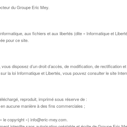
irecteur du Groupe Eric Mey.
formatique, aux fichiers et aux libertés (dite « Informatique et Libertés
sée pour ce site.
s, vous disposez d’un droit d’accès, de modification, de rectificatio
 sur la loi Informatique et Libertés, vous pouvez consulter le site Inter
téléchargé, reproduit, imprimé sous réserve de :
 et en aucune manière à des fins commerciales ;
 (« le copyright ») info@eric-mey.com.
ement interdite sans autorisation préalable et écrite de Groupe Eric Me