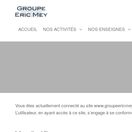
Skip
to
Groupe
Un Groupe
the
immobilier
Eric
content
familial à
ACCUEIL
NOS ACTIVITÉS
NOS ENSEIGNES
Mey
l'envergure
internationale
Vous êtes actuellement connecté au site www.groupeericme
L’utilisateur, en ayant accès à ce site, s’engage à se conforme