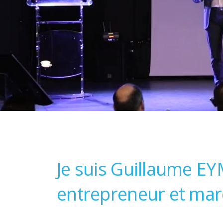
Je suis Guillaume EY
entrepreneur et mar