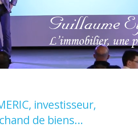
MERIC, investisseur,
chand de biens...