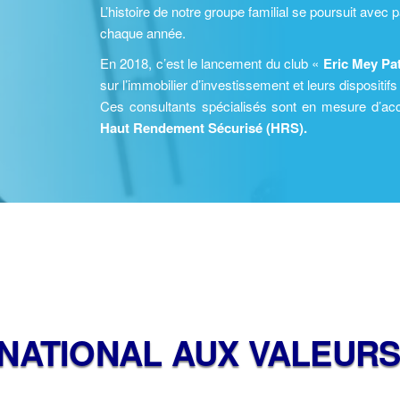
L’histoire de notre groupe familial se poursuit avec
chaque année.
En 2018, c’est le lancement du club «
Eric Mey Pa
sur l’immobilier d’investissement et leurs dispositifs
Ces consultants spécialisés sont en mesure d’acc
Haut Rendement Sécurisé (HRS).
NATIONAL AUX VALEURS