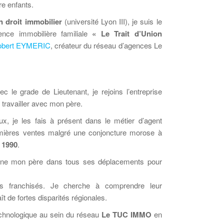
re enfants.
n droit immobilier
(université Lyon III), je suis le
ence immobilière familiale
« Le Trait d’Union
obert EYMERIC
, créateur du réseau d’agences Le
ec le grade de Lieutenant, je rejoins l’entreprise
e travailler avec mon père.
x, je les fais à présent dans le métier d’agent
mières ventes malgré une conjoncture morose à
 1990
.
gne mon père dans tous ses déplacements pour
s franchisés. Je cherche à comprendre leur
t de fortes disparités régionales.
technologique au sein du réseau
Le TUC IMMO
en