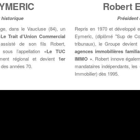
EYMERIC
Robert 
 historique
Président
e, dans le Vaucluse (84), un
Repris en 1970 et développé 
«Le Trait d’Union Commercial
Eymeric, (diplômé "Sup de Co"
 assisté de son fils Robert,
tribunaux), le Groupe devient
, sous l’appellation
«Le TUC
agences immobilières familia
ment régional et devient
1er
IMMO »
. Robert innove égalem
n des années 70.
mandataires indépendants, les
Immobilier) dès 1995.